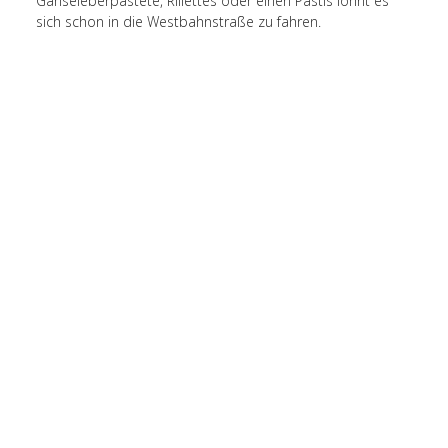
Gänseleberpastete, Rillettes oder einen Pastis lohnt es
sich schon in die Westbahnstraße zu fahren.