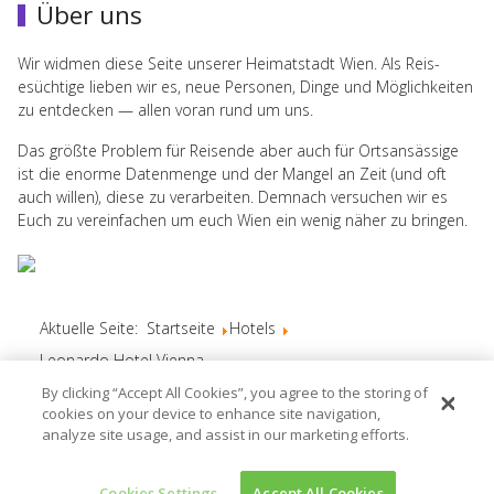
Über uns
Wir wid­men diese Seite unserer Heimat­stadt Wien. Als Reis­
esüchtige lieben wir es, neue Per­so­nen, Dinge und Möglichkeiten
zu ent­decken — allen voran rund um uns.
Das größte Prob­lem für Reisende aber auch für Ort­san­säs­sige
ist die enorme Daten­menge und der Man­gel an Zeit (und oft
auch willen), diese zu ver­ar­beiten. Dem­nach ver­suchen wir es
Euch zu vere­in­fachen um euch Wien ein wenig näher zu bringen.
Aktuelle Seite:
Startseite
Hotels
Leonardo Hotel Vienna
By clicking “Accept All Cookies”, you agree to the storing of
cookies on your device to enhance site navigation,
analyze site usage, and assist in our marketing efforts.
All Rights reserved © My little Vienna 2026, Powered by
My
little Vienna
. Title Picture © Österreich Werbung, Fotograf:
Popp-Hackner.
Cookies Settings
Accept All Cookies