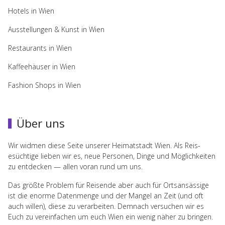
Hotels in Wien
Ausstellungen & Kunst in Wien
Restaurants in Wien
Kaffeehäuser in Wien
Fashion Shops in Wien
Über uns
Wir wid­men diese Seite unserer Heimat­stadt Wien. Als Reis­
esüchtige lieben wir es, neue Per­so­nen, Dinge und Möglichkeiten
zu ent­decken — allen voran rund um uns.
Das größte Prob­lem für Reisende aber auch für Ort­san­säs­sige
ist die enorme Daten­menge und der Man­gel an Zeit (und oft
auch willen), diese zu ver­ar­beiten. Dem­nach ver­suchen wir es
Euch zu vere­in­fachen um euch Wien ein wenig näher zu bringen.