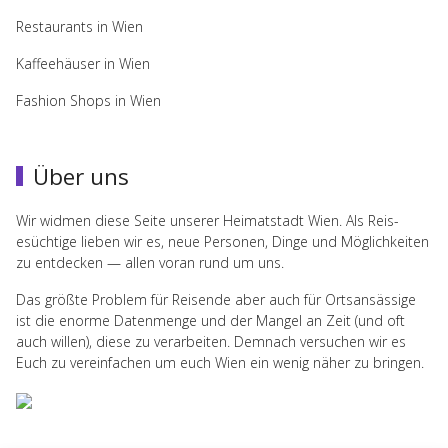
Restaurants in Wien
Kaffeehäuser in Wien
Fashion Shops in Wien
Über uns
Wir wid­men diese Seite unserer Heimat­stadt Wien. Als Reis­
esüchtige lieben wir es, neue Per­so­nen, Dinge und Möglichkeiten
zu ent­decken — allen voran rund um uns.
Das größte Prob­lem für Reisende aber auch für Ort­san­säs­sige
ist die enorme Daten­menge und der Man­gel an Zeit (und oft
auch willen), diese zu ver­ar­beiten. Dem­nach ver­suchen wir es
Euch zu vere­in­fachen um euch Wien ein wenig näher zu bringen.