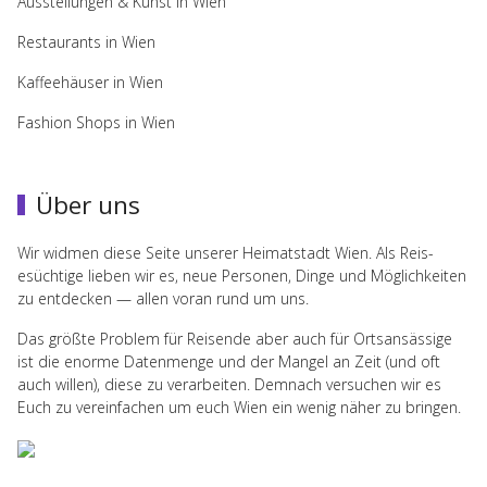
Ausstellungen & Kunst in Wien
Restaurants in Wien
Kaffeehäuser in Wien
Fashion Shops in Wien
Über uns
Wir wid­men diese Seite unserer Heimat­stadt Wien. Als Reis­
esüchtige lieben wir es, neue Per­so­nen, Dinge und Möglichkeiten
zu ent­decken — allen voran rund um uns.
Das größte Prob­lem für Reisende aber auch für Ort­san­säs­sige
ist die enorme Daten­menge und der Man­gel an Zeit (und oft
auch willen), diese zu ver­ar­beiten. Dem­nach ver­suchen wir es
Euch zu vere­in­fachen um euch Wien ein wenig näher zu bringen.