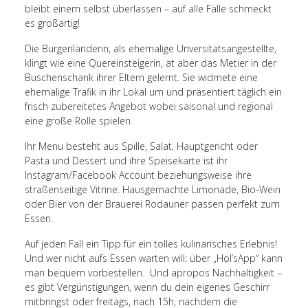
bleibt einem selbst überlassen – auf alle Fälle schmeckt
es großartig!
Die Burgenländerin, als ehemalige Unversitätsangestellte,
klingt wie eine Quereinsteigerin, at aber das Metier in der
Buschenschank ihrer Eltern gelernt. Sie widmete eine
ehemalige Trafik in ihr Lokal um und präsentiert täglich ein
frisch zubereitetes Angebot wobei saisonal und regional
eine große Rolle spielen.
Ihr Menu besteht aus Spille, Salat, Hauptgericht oder
Pasta und Dessert und ihre Speisekarte ist ihr
Instagram/Facebook Account beziehungsweise ihre
straßenseitige Vitrine. Hausgemachte Limonade, Bio-Wein
oder Bier von der Brauerei Rodauner passen perfekt zum
Essen.
Auf jeden Fall ein Tipp für ein tolles kulinarisches Erlebnis!
Und wer nicht aufs Essen warten will: über „Hol’sApp“ kann
man bequem vorbestellen. Und apropos Nachhaltigkeit –
es gibt Vergünstigungen, wenn du dein eigenes Geschirr
mitbringst oder freitags, nach 15h, nachdem die