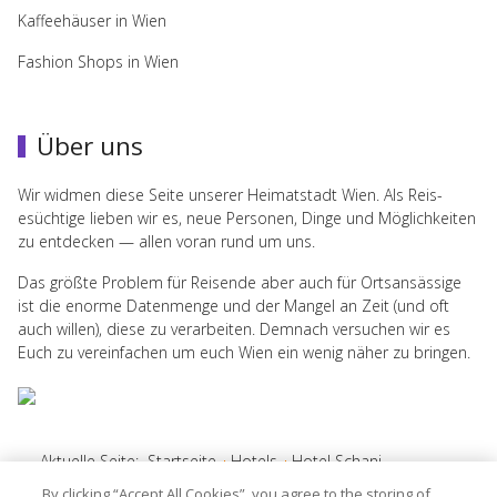
Kaffeehäuser in Wien
Fashion Shops in Wien
Über uns
Wir wid­men diese Seite unserer Heimat­stadt Wien. Als Reis­
esüchtige lieben wir es, neue Per­so­nen, Dinge und Möglichkeiten
zu ent­decken — allen voran rund um uns.
Das größte Prob­lem für Reisende aber auch für Ort­san­säs­sige
ist die enorme Daten­menge und der Man­gel an Zeit (und oft
auch willen), diese zu ver­ar­beiten. Dem­nach ver­suchen wir es
Euch zu vere­in­fachen um euch Wien ein wenig näher zu bringen.
Aktuelle Seite:
Startseite
Hotels
Hotel Schani
By clicking “Accept All Cookies”, you agree to the storing of